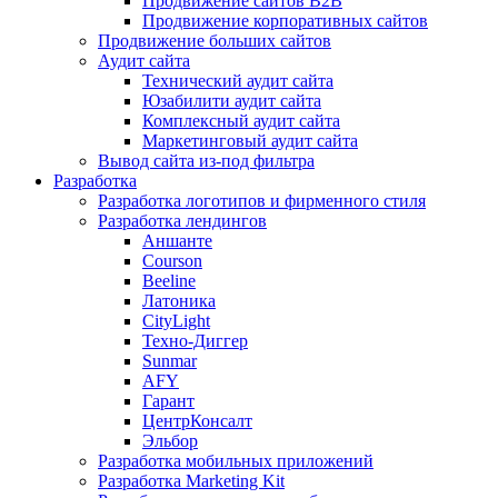
Продвижение сайтов B2B
Продвижение корпоративных сайтов
Продвижение больших сайтов
Аудит сайта
Технический аудит сайта
Юзабилити аудит сайта
Комплексный аудит сайта
Маркетинговый аудит сайта
Вывод сайта из-под фильтра
Разработка
Разработка логотипов и фирменного стиля
Разработка лендингов
Аншанте
Courson
Beeline
Латоника
CityLight
Техно-Диггер
Sunmar
AFY
Гарант
ЦентрКонсалт
Эльбор
Разработка мобильных приложений
Разработка Marketing Kit