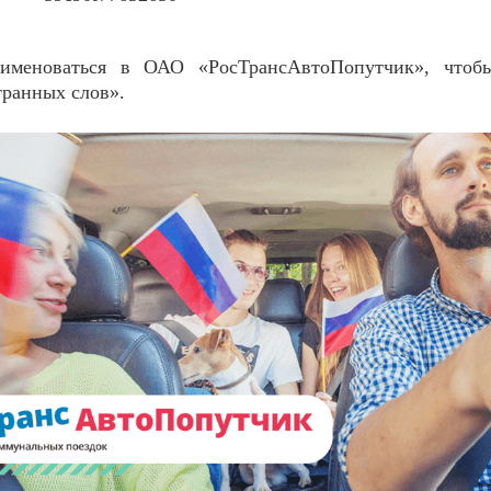
именоваться в ОАО «РосТрансАвтоПопутчик», чтобы
транных слов».